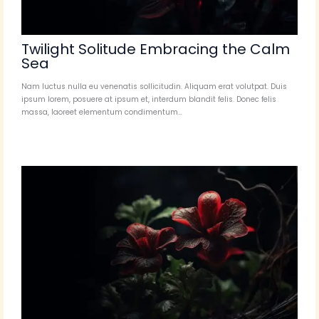
Twilight Solitude Embracing the Calm
Sea
Nam luctus nulla eu venenatis sollicitudin. Aliquam erat volutpat. Duis
ipsum lorem, posuere at ipsum et, interdum blandit felis. Donec felis
massa, laoreet elementum condimentum…