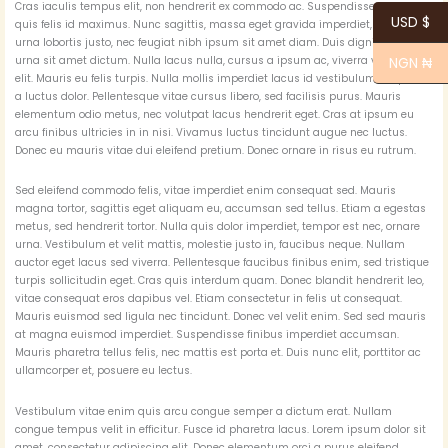
Cras iaculis tempus elit, non hendrerit ex commodo ac. Suspendisse ultricies
USD $
quis felis id maximus. Nunc sagittis, massa eget gravida imperdiet, metus
urna lobortis justo, nec feugiat nibh ipsum sit amet diam. Duis dignissim ut
urna sit amet dictum. Nulla lacus nulla, cursus a ipsum ac, viverra venenatis
NGN ₦
elit. Mauris eu felis turpis. Nulla mollis imperdiet lacus id vestibulum. Aliquam
a luctus dolor. Pellentesque vitae cursus libero, sed facilisis purus. Mauris
elementum odio metus, nec volutpat lacus hendrerit eget. Cras at ipsum eu
arcu finibus ultricies in in nisi. Vivamus luctus tincidunt augue nec luctus.
Donec eu mauris vitae dui eleifend pretium. Donec ornare in risus eu rutrum.
Sed eleifend commodo felis, vitae imperdiet enim consequat sed. Mauris
magna tortor, sagittis eget aliquam eu, accumsan sed tellus. Etiam a egestas
metus, sed hendrerit tortor. Nulla quis dolor imperdiet, tempor est nec, ornare
urna. Vestibulum et velit mattis, molestie justo in, faucibus neque. Nullam
auctor eget lacus sed viverra. Pellentesque faucibus finibus enim, sed tristique
turpis sollicitudin eget. Cras quis interdum quam. Donec blandit hendrerit leo,
vitae consequat eros dapibus vel. Etiam consectetur in felis ut consequat.
Mauris euismod sed ligula nec tincidunt. Donec vel velit enim. Sed sed mauris
at magna euismod imperdiet. Suspendisse finibus imperdiet accumsan.
Mauris pharetra tellus felis, nec mattis est porta et. Duis nunc elit, porttitor ac
ullamcorper et, posuere eu lectus.
Vestibulum vitae enim quis arcu congue semper a dictum erat. Nullam
congue tempus velit in efficitur. Fusce id pharetra lacus. Lorem ipsum dolor sit
amet, consectetur adipiscing elit. Donec elementum orci a purus eleifend