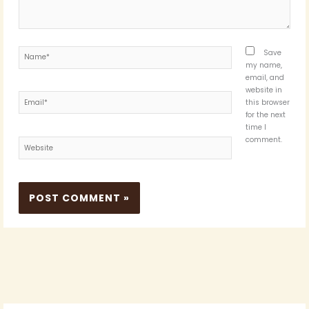
Name*
Save
my name,
email, and
website in
Email*
this browser
for the next
time I
comment.
Website